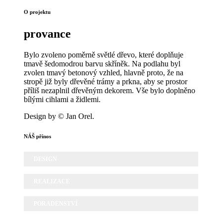
O projektu
provance
Bylo zvoleno poměrně světlé dřevo, které doplňuje
tmavě šedomodrou barvu skříněk. Na podlahu byl
zvolen tmavý betonový vzhled, hlavně proto, že na
stropě již byly dřevěné trámy a prkna, aby se prostor
příliš nezaplnil dřevěným dekorem. Vše bylo doplněno
bílými cihlami a židlemi.
Design by © Jan Orel.
NÁŠ přínos
DESIGN
REALIZACE
PORADENSTVÍ