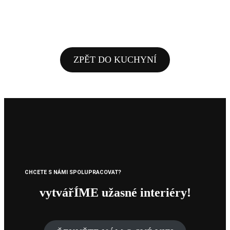
ZPĚT DO KUCHYNÍ
CHCETE S NÁMI SPOLUPRACOVAT
?
vytvářÍME užasné interiéry!