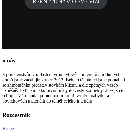
ŘEKNĚTE NÁM O SVÉ VIZI
o nás
S poradenstvím v oblasti návrhu bytových interiérů a rodinných
domů jsme začali již v roce 2012. Během těchto let jsme pomáhali
se zhmotněním představ stovkám klientů a dle zpětných vazeb
úspěšně. Byť nám jako první přišly do cesty koupelny, dnes jsme
schopni Vám podat pomocnou ruku při výběru nábytku a
povrchových materiálů do téměř celého interiéru.
Rozcestník
Home